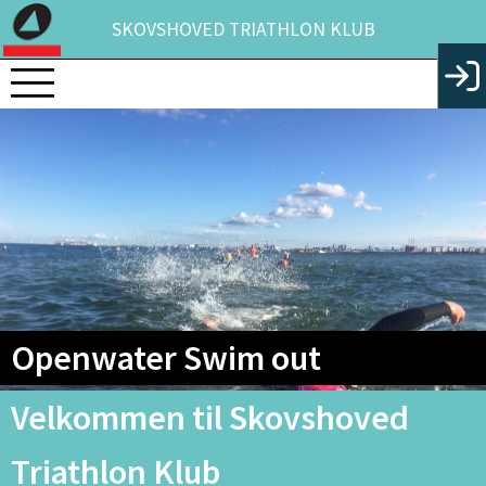
SKOVSHOVED TRIATHLON KLUB
Openwater Swim out
Velkommen til Skovshoved
Triathlon Klub