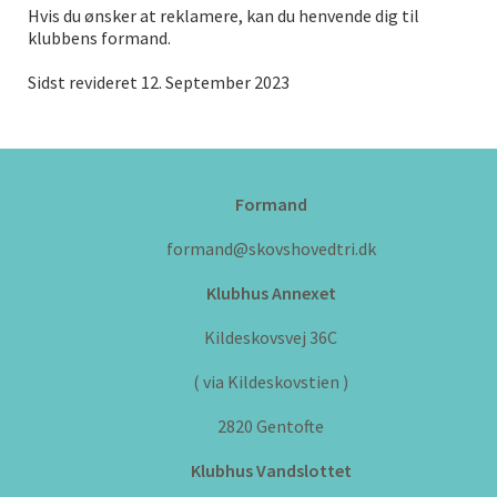
Hvis du ønsker at reklamere, kan du henvende dig til
klubbens formand.
Sidst revideret 12. September 2023
Formand
formand@skovshovedtri.dk
Klubhus Annexet
Kildeskovsvej 36C
( via Kildeskovstien )
2820 Gentofte
Klubhus Vandslottet