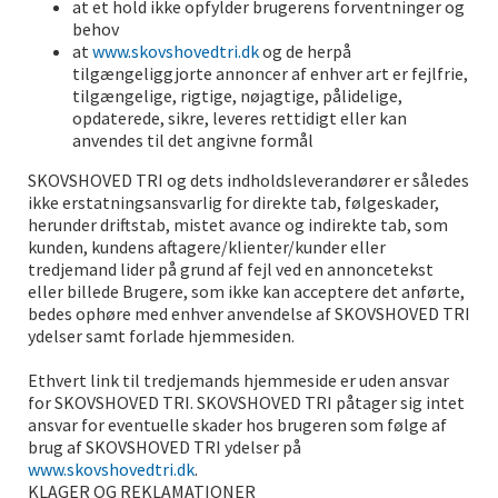
at et hold ikke opfylder brugerens forventninger og
behov
at
www.skovshovedtri.dk
og de herpå
tilgængeliggjorte annoncer af enhver art er fejlfrie,
tilgængelige, rigtige, nøjagtige, pålidelige,
opdaterede, sikre, leveres rettidigt eller kan
anvendes til det angivne formål
SKOVSHOVED TRI og dets indholdsleverandører er således
ikke erstatningsansvarlig for direkte tab, følgeskader,
herunder driftstab, mistet avance og indirekte tab, som
kunden, kundens aftagere/klienter/kunder eller
tredjemand lider på grund af fejl ved en annoncetekst
eller billede Brugere, som ikke kan acceptere det anførte,
bedes ophøre med enhver anvendelse af SKOVSHOVED TRI
ydelser samt forlade hjemmesiden.
Ethvert link til tredjemands hjemmeside er uden ansvar
for SKOVSHOVED TRI. SKOVSHOVED TRI påtager sig intet
ansvar for eventuelle skader hos brugeren som følge af
brug af SKOVSHOVED TRI ydelser på
www.skovshovedtri.dk
.
KLAGER OG REKLAMATIONER