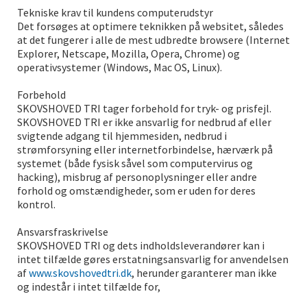
Tekniske krav til kundens computerudstyr
Det forsøges at optimere teknikken på websitet, således
at det fungerer i alle de mest udbredte browsere (Internet
Explorer, Netscape, Mozilla, Opera, Chrome) og
operativsystemer (Windows, Mac OS, Linux).
Forbehold
SKOVSHOVED TRI tager forbehold for tryk- og prisfejl.
SKOVSHOVED TRI er ikke ansvarlig for nedbrud af eller
svigtende adgang til hjemmesiden, nedbrud i
strømforsyning eller internetforbindelse, hærværk på
systemet (både fysisk såvel som computervirus og
hacking), misbrug af personoplysninger eller andre
forhold og omstændigheder, som er uden for deres
kontrol.
Ansvarsfraskrivelse
SKOVSHOVED TRI og dets indholdsleverandører kan i
intet tilfælde gøres erstatningsansvarlig for anvendelsen
af
www.skovshovedtri.dk
, herunder garanterer man ikke
og indestår i intet tilfælde for,