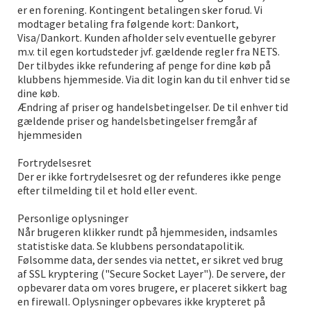
er en forening. Kontingent betalingen sker forud. Vi
modtager betaling fra følgende kort: Dankort,
Visa/Dankort. Kunden afholder selv eventuelle gebyrer
m.v. til egen kortudsteder jvf. gældende regler fra NETS.
Der tilbydes ikke refundering af penge for dine køb på
klubbens hjemmeside. Via dit login kan du til enhver tid se
dine køb.
Ændring af priser og handelsbetingelser. De til enhver tid
gældende priser og handelsbetingelser fremgår af
hjemmesiden
Fortrydelsesret
Der er ikke fortrydelsesret og der refunderes ikke penge
efter tilmelding til et hold eller event.
Personlige oplysninger
Når brugeren klikker rundt på hjemmesiden, indsamles
statistiske data. Se klubbens persondatapolitik.
Følsomme data, der sendes via nettet, er sikret ved brug
af SSL kryptering ("Secure Socket Layer"). De servere, der
opbevarer data om vores brugere, er placeret sikkert bag
en firewall. Oplysninger opbevares ikke krypteret på