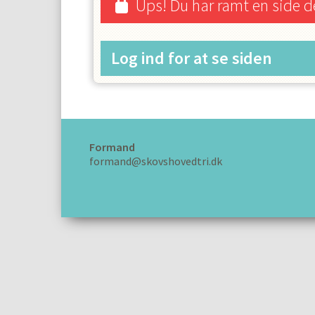
Ups! Du har ramt en side d
Log ind for at se siden
Formand
formand@skovshovedtri.dk
Openwater Swim out
Velkommen til Skovshoved Triathlon Klub