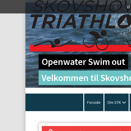
Vi
Openwater Swim out
Velkommen til Skovsho
Forside
Om STK