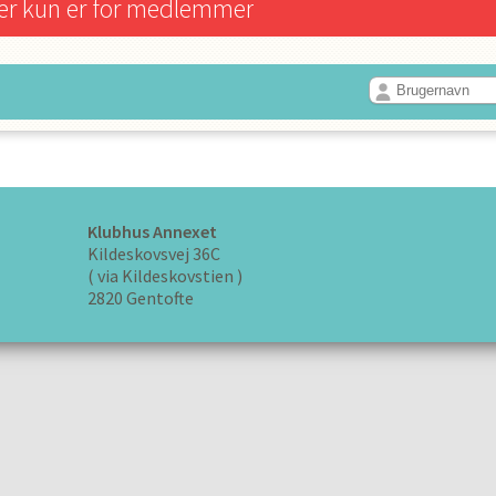
er kun er for medlemmer
Klubhus Annexet
Kildeskovsvej 36C
( via Kildeskovstien )
2820 Gentofte