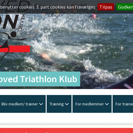
 benytter cookies. 3. part cookies kan fravælges
Tilpas
Godke
ved Triathlon Klub
Bliv medlem/ træner
Træning
For medlemmer
For træn