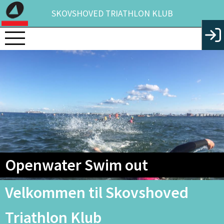
SKOVSHOVED TRIATHLON KLUB
Openwater Swim out
Velkommen til Skovshoved
Triathlon Klub