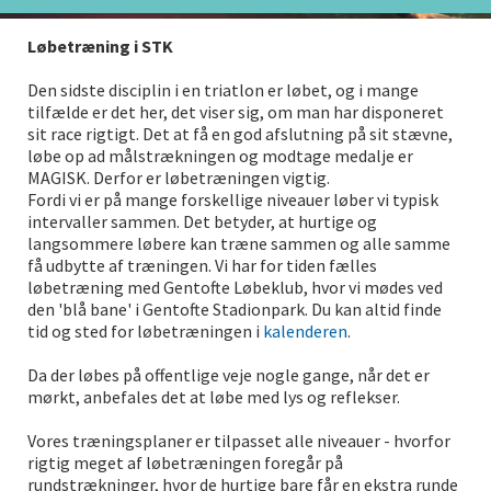
Løbetræning i STK
Den sidste disciplin i en triatlon er løbet, og i mange
tilfælde er det her, det viser sig, om man har disponeret
sit race rigtigt. Det at få en god afslutning på sit stævne,
løbe op ad målstrækningen og modtage medalje er
MAGISK. Derfor er løbetræningen vigtig.
Fordi vi er på mange forskellige niveauer løber vi typisk
intervaller sammen. Det betyder, at hurtige og
langsommere løbere kan træne sammen og alle samme
få udbytte af træningen. Vi har for tiden fælles
løbetræning med Gentofte Løbeklub, hvor vi mødes ved
den 'blå bane' i Gentofte Stadionpark. Du kan altid finde
tid og sted for løbetræningen i
kalenderen
.
Da der løbes på offentlige veje nogle gange, når det er
mørkt, anbefales det at løbe med lys og reflekser.
Vores træningsplaner er tilpasset alle niveauer - hvorfor
rigtig meget af løbetræningen foregår på
rundstrækninger, hvor de hurtige bare får en ekstra runde