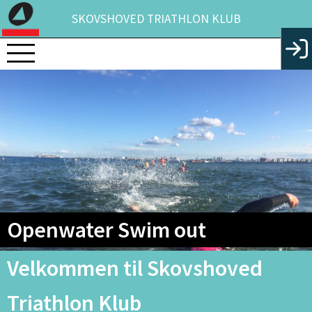
SKOVSHOVED TRIATHLON KLUB
Openwater Swim out
Velkommen til Skovshoved
Triathlon Klub