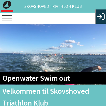
SKOVSHOVED TRIATHLON KLUB
Openwater Swim out
Velkommen til Skovshoved
Triathlon Klub