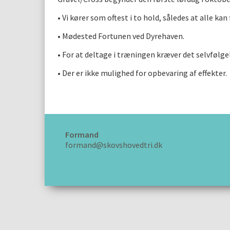
• Vi kører som oftest i to hold, således at alle kan
• Mødested Fortunen ved Dyrehaven.
• For at deltage i træningen kræver det selvfølg
• Der er ikke mulighed for opbevaring af effekter.
Formand
formand@skovshovedtri.dk
Openwater Swim out