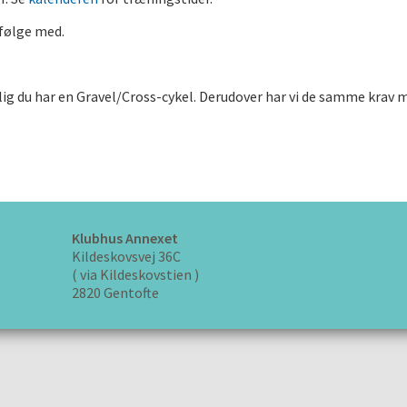
 følge med.
elig du har en Gravel/Cross-cykel. Derudover har vi de samme krav
Klubhus Annexet
Kildeskovsvej 36C
( via Kildeskovstien )
2820 Gentofte