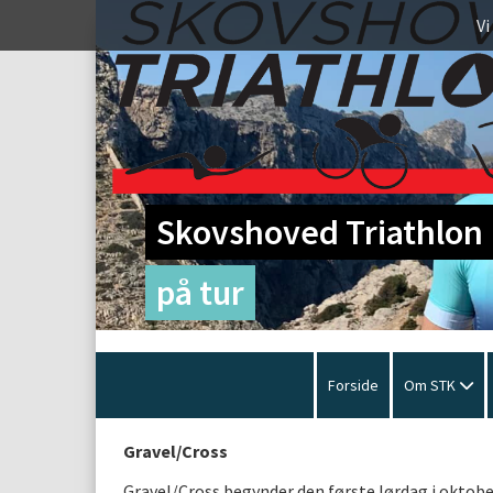
Vi
Skovshoved Triathlon K
på tur
Forside
Om STK
Gravel/Cross
Gravel/Cross begynder den første lørdag i oktobe