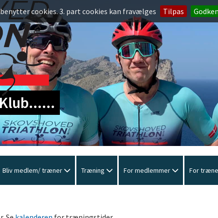
 benytter cookies. 3. part cookies kan fravælges
Tilpas
Godke
lub......
Bliv medlem/ træner
Træning
For medlemmer
For træn
r. Se
kalenderen
for træningstider.