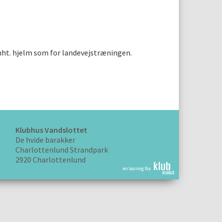
LOG IND
 mht. hjelm som for landevejstræningen.
Klubhus Vandslottet
De hvide barakker
Charlottenlund Strandpark
2920 Charlottenlund